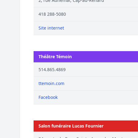
2, rue Adhémar, Cap-au-Renard
418 288-5080
Site internet
Théâtre Témoin
514.865.4869
ttemoin.com
Facebook
Salon funéraire Lucas Fournier