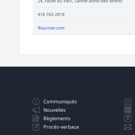
24, route du Parc, Sainte-Anne-des-Monts
418 763-2818
lfournier.com
Communiqués
Nouvelles
Règlements
Procès-verbaux