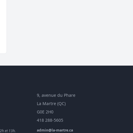
9, avenue du Phare
La Martre (QC)
G0E 2H0
418 288-5605
admin@la-martre.ca
2h et 13h.